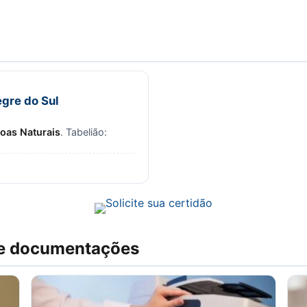
egre do Sul
soas Naturais
. Tabelião:
 e documentações