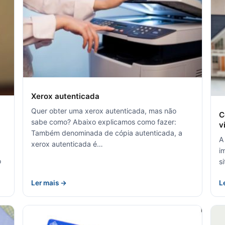
Xerox autenticada
Quer obter uma xerox autenticada, mas não
C
sabe como? Abaixo explicamos como fazer:
v
Também denominada de cópia autenticada, a
A
xerox autenticada é…
i
o
s
Ler mais →
L