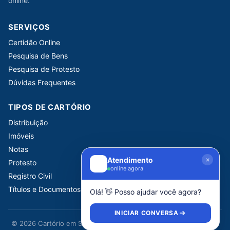
online.
SERVIÇOS
Certidão Online
Pesquisa de Bens
Pesquisa de Protesto
Dúvidas Frequentes
TIPOS DE CARTÓRIO
Distribuição
Imóveis
Notas
Atendimento
Protesto
online agora
Registro Civil
Títulos e Documentos
Olá! 👋 Posso ajudar você agora?
INICIAR CONVERSA
© 2026 Cartório em São Paulo. Portal informativo independente.