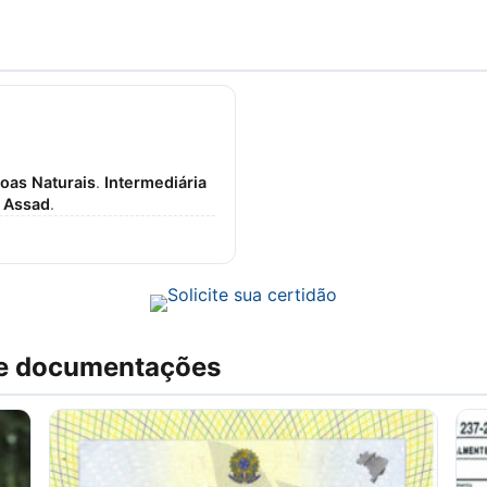
soas Naturais
.
Intermediária
o Assad
.
 e documentações