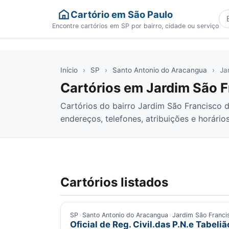
Cartório em São Paulo
Bu
Encontre cartórios em SP por bairro, cidade ou serviço
Início
›
SP
›
Santo Antonio do Aracangua
›
Ja
Cartórios em Jardim São F
Cartórios do bairro Jardim São Francisco 
endereços, telefones, atribuições e horários
Cartórios listados
SP
›
Santo Antonio do Aracangua
›
Jardim São Franci
Oficial de Reg. Civil.das P.N.e Tabeli