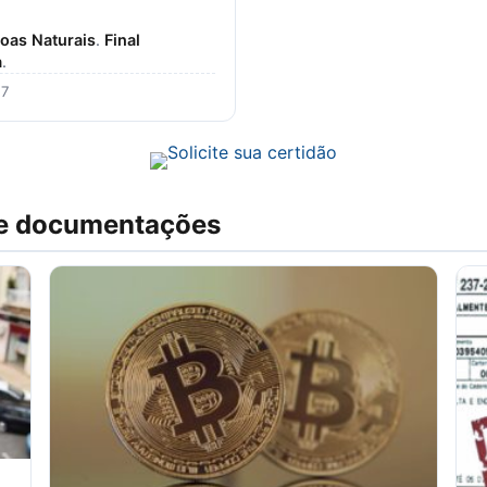
soas Naturais
.
Final
a
.
17
 e documentações