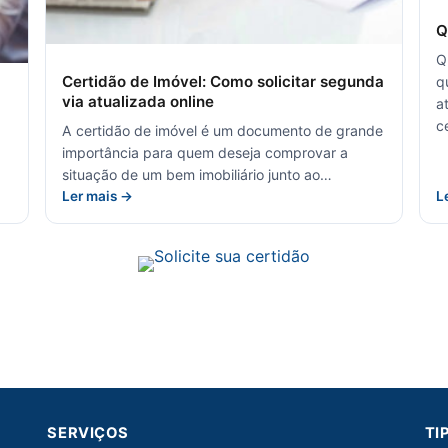
Q
Q
Certidão de Imóvel: Como solicitar segunda
q
via atualizada online
a
c
A certidão de imóvel é um documento de grande
importância para quem deseja comprovar a
situação de um bem imobiliário junto ao…
Ler mais →
L
SERVIÇOS
TI