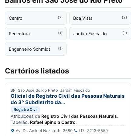
Bairros em Sao José do Rio Preto
(7)
(3)
Centro
Boa Vista
(1)
(1)
Redentora
Jardim Fuscaldo
(1)
Engenheiro Schmidt
Cartórios listados
SP
›
Sao José do Rio Preto
›
Jardim Fuscaldo
Oficial de Registro Civil das Pessoas Naturais
do 3º Subdistrito da…
Registro Civil
Atribuições de
Registro Civil das Pessoas Naturais
.
Tabelião:
Rafael Spinola Castro
.
Av. Dr. Aniloel Nazareth, 3680
·
(17) 3213-5559