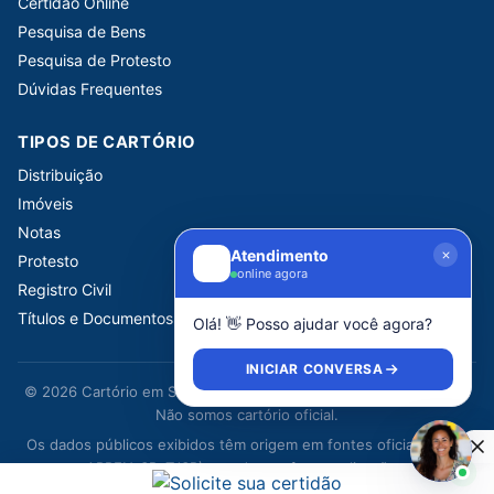
Certidão Online
Pesquisa de Bens
Pesquisa de Protesto
Dúvidas Frequentes
TIPOS DE CARTÓRIO
Distribuição
Imóveis
Notas
Atendimento
Protesto
online agora
Registro Civil
Títulos e Documentos
Olá! 👋 Posso ajudar você agora?
INICIAR CONVERSA
© 2026 Cartório em São Paulo. Portal informativo independente.
Não somos cartório oficial.
Os dados públicos exibidos têm origem em fontes oficiais (CNJ,
ARPEN-SP, TJSP) e podem sofrer atualizações.