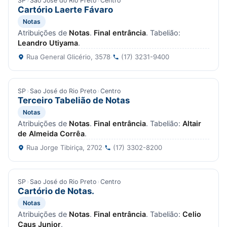
SP
›
Sao José do Rio Preto
›
Centro
Cartório Laerte Fávaro
Notas
Atribuições de
Notas
.
Final entrância
. Tabelião:
Leandro Utiyama
.
Rua General Glicério, 3578
·
(17) 3231-9400
SP
›
Sao José do Rio Preto
›
Centro
Terceiro Tabelião de Notas
Notas
Atribuições de
Notas
.
Final entrância
. Tabelião:
Altair
de Almeida Corrêa
.
Rua Jorge Tibiriça, 2702
·
(17) 3302-8200
SP
›
Sao José do Rio Preto
›
Centro
Cartório de Notas.
Notas
Atribuições de
Notas
.
Final entrância
. Tabelião:
Celio
Caus Junior
.