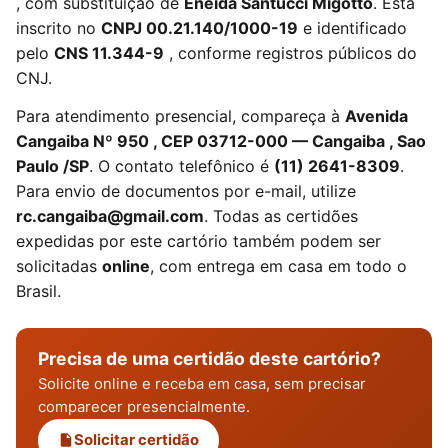
, com substituição de
Eneida Santucci Migotto
. Está
inscrito no
CNPJ 00.21.140/1000-19
e identificado
pelo
CNS 11.344-9
, conforme registros públicos do
CNJ.
Para atendimento presencial, compareça à
Avenida
Cangaiba Nº 950 , CEP 03712-000 — Cangaiba , Sao
Paulo /SP
. O contato telefônico é
(11) 2641-8309
.
Para envio de documentos por e-mail, utilize
rc.cangaiba@gmail.com
. Todas as certidões
expedidas por este cartório também podem ser
solicitadas
online
, com entrega em casa em todo o
Brasil.
Precisa de uma certidão deste cartório?
Solicite online e receba em casa, sem precisar
comparecer presencialmente.
Solicitar certidão