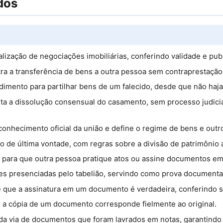
dos
alização de negociações imobiliárias, conferindo validade e pub
ra a transferência de bens a outra pessoa sem contraprestação 
dimento para partilhar bens de um falecido, desde que não haja 
lita a dissolução consensual do casamento, sem processo judici
conhecimento oficial da união e define o regime de bens e outr
ão de última vontade, com regras sobre a divisão de patrimônio 
 para que outra pessoa pratique atos ou assine documentos e
ções presenciadas pelo tabelião, servindo como prova documenta
de que a assinatura em um documento é verdadeira, conferindo s
e a cópia de um documento corresponde fielmente ao original.
a via de documentos que foram lavrados em notas, garantindo a