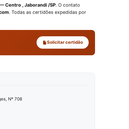
— Centro , Jaborandi /SP
. O contato
.com
. Todas as certidões expedidas por
Solicitar certidão
ges, Nº 708