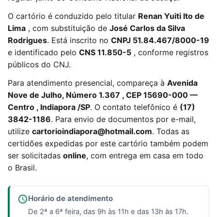
O cartório é conduzido pelo titular
Renan Yuiti Ito de
Lima
, com substituição de
José Carlos da Silva
Rodrigues
. Está inscrito no
CNPJ 51.84.467/8000-19
e identificado pelo
CNS 11.850-5
, conforme registros
públicos do CNJ.
Para atendimento presencial, compareça à
Avenida
Nove de Julho, Número 1.367 , CEP 15690-000 —
Centro , Indiapora /SP
. O contato telefônico é
(17)
3842-1186
. Para envio de documentos por e-mail,
utilize
cartorioindiapora@hotmail.com
. Todas as
certidões expedidas por este cartório também podem
ser solicitadas
online
, com entrega em casa em todo
o Brasil.
Horário de atendimento
De 2ª a 6ª feira, das 9h às 11h e das 13h às 17h.