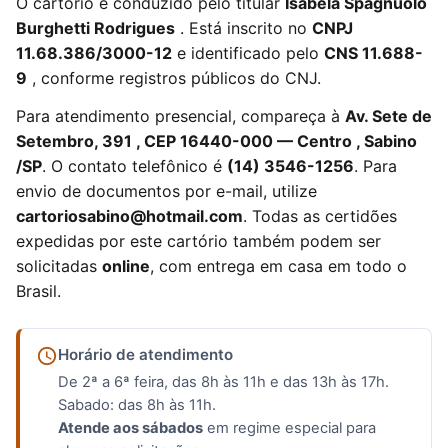
O cartório é conduzido pelo titular
Isabela Spagnuolo
Burghetti Rodrigues
. Está inscrito no
CNPJ
11.68.386/3000-12
e identificado pelo
CNS 11.688-
9
, conforme registros públicos do CNJ.
Para atendimento presencial, compareça à
Av. Sete de
Setembro, 391 , CEP 16440-000 — Centro , Sabino
/SP
. O contato telefônico é
(14) 3546-1256
. Para
envio de documentos por e-mail, utilize
cartoriosabino@hotmail.com
. Todas as certidões
expedidas por este cartório também podem ser
solicitadas
online
, com entrega em casa em todo o
Brasil.
Horário de atendimento
De 2ª a 6ª feira, das 8h às 11h e das 13h às 17h.
Sabado: das 8h às 11h.
Atende aos sábados
em regime especial para