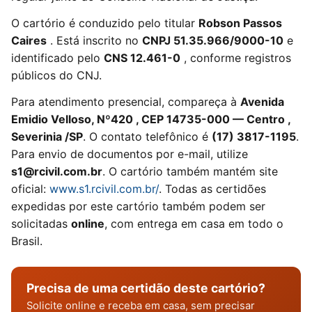
O cartório é conduzido pelo titular
Robson Passos
Caires
. Está inscrito no
CNPJ 51.35.966/9000-10
e
identificado pelo
CNS 12.461-0
, conforme registros
públicos do CNJ.
Para atendimento presencial, compareça à
Avenida
Emidio Velloso, Nº420 , CEP 14735-000 — Centro ,
Severinia /SP
. O contato telefônico é
(17) 3817-1195
.
Para envio de documentos por e-mail, utilize
s1@rcivil.com.br
. O cartório também mantém site
oficial:
www.s1.rcivil.com.br/
. Todas as certidões
expedidas por este cartório também podem ser
solicitadas
online
, com entrega em casa em todo o
Brasil.
Precisa de uma certidão deste cartório?
Solicite online e receba em casa, sem precisar