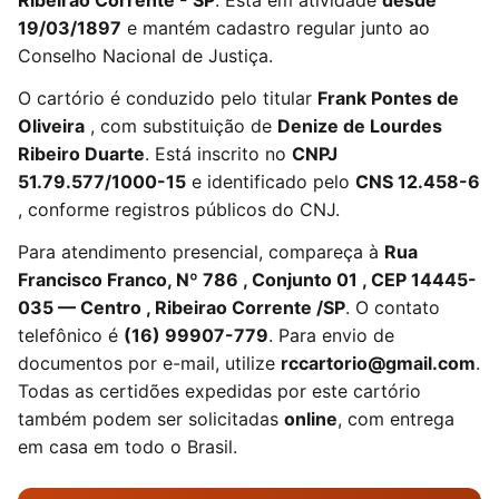
Ribeirao Corrente - SP
. Está em atividade
desde
19/03/1897
e mantém cadastro regular junto ao
Conselho Nacional de Justiça.
O cartório é conduzido pelo titular
Frank Pontes de
Oliveira
, com substituição de
Denize de Lourdes
Ribeiro Duarte
. Está inscrito no
CNPJ
51.79.577/1000-15
e identificado pelo
CNS 12.458-6
, conforme registros públicos do CNJ.
Para atendimento presencial, compareça à
Rua
Francisco Franco, Nº 786 , Conjunto 01 , CEP 14445-
035 — Centro , Ribeirao Corrente /SP
. O contato
telefônico é
(16) 99907-779
. Para envio de
documentos por e-mail, utilize
rccartorio@gmail.com
.
Todas as certidões expedidas por este cartório
também podem ser solicitadas
online
, com entrega
em casa em todo o Brasil.