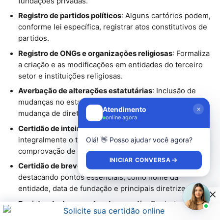
fundações privadas.
Registro de partidos políticos
: Alguns cartórios podem,
conforme lei específica, registrar atos constitutivos de
partidos.
Registro de ONGs e organizações religiosas
: Formaliza
a criação e as modificações em entidades do terceiro
setor e instituições religiosas.
Averbação de alterações estatutárias
: Inclusão de
mudanças no estatuto ou contrato social, como
Atendimento
mudança de diretoria, endereço ou objetivos.
online agora
Certidão de inteiro teor
: Documento que transcreve
integralmente o teor do registro, importante para
Olá! 👋 Posso ajudar você agora?
comprovação de fatos e decisões.
INICIAR CONVERSA
Certidão de breve relato
: Resumo do registro,
destacando pontos essenciais, como nome da
entidade, data de fundação e principais diretrizes.
Registro de documentos de garantia
: Contratos de
penhor ou caução de bens móveis podem ser