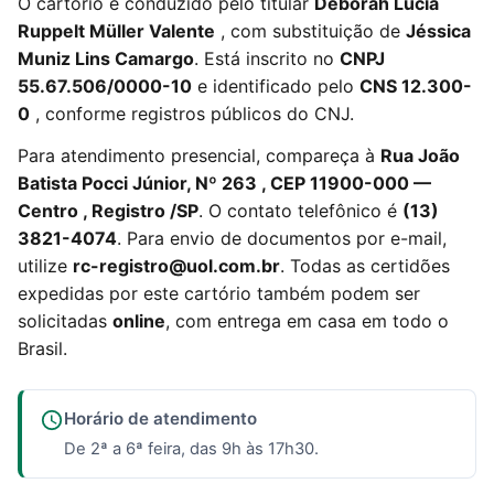
O cartório é conduzido pelo titular
Deborah Lúcia
Ruppelt Müller Valente
, com substituição de
Jéssica
Muniz Lins Camargo
. Está inscrito no
CNPJ
55.67.506/0000-10
e identificado pelo
CNS 12.300-
0
, conforme registros públicos do CNJ.
Para atendimento presencial, compareça à
Rua João
Batista Pocci Júnior, Nº 263 , CEP 11900-000 —
Centro , Registro /SP
. O contato telefônico é
(13)
3821-4074
. Para envio de documentos por e-mail,
utilize
rc-registro@uol.com.br
. Todas as certidões
expedidas por este cartório também podem ser
solicitadas
online
, com entrega em casa em todo o
Brasil.
Horário de atendimento
De 2ª a 6ª feira, das 9h às 17h30.