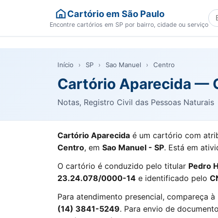
Cartório em São Paulo
Bu
Encontre cartórios em SP por bairro, cidade ou serviço
Início
›
SP
›
Sao Manuel
›
Centro
Cartório Aparecida — 
Notas, Registro Civil das Pessoas Naturais
Cartório Aparecida
é um cartório com atri
Centro
, em
Sao Manuel - SP
. Está em ativ
O cartório é conduzido pelo titular
Pedro H
23.24.078/0000-14
e identificado pelo
C
Para atendimento presencial, compareça à
(14) 3841-5249
. Para envio de documentos