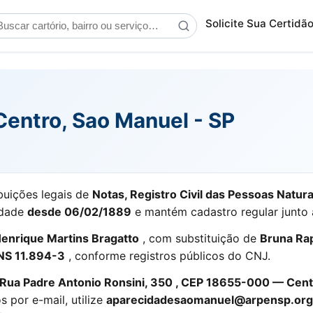
scar cartório
Solicite Sua Certidã
Centro, Sao Manuel - SP
buições legais de
Notas, Registro Civil das Pessoas Natura
idade
desde 06/02/1889
e mantém cadastro regular junto 
enrique Martins Bragatto
, com substituição de
Bruna Rap
NS 11.894-3
, conforme registros públicos do CNJ.
Rua Padre Antonio Ronsini, 350 , CEP 18655-000 — Cent
 por e-mail, utilize
aparecidadesaomanuel@arpensp.org