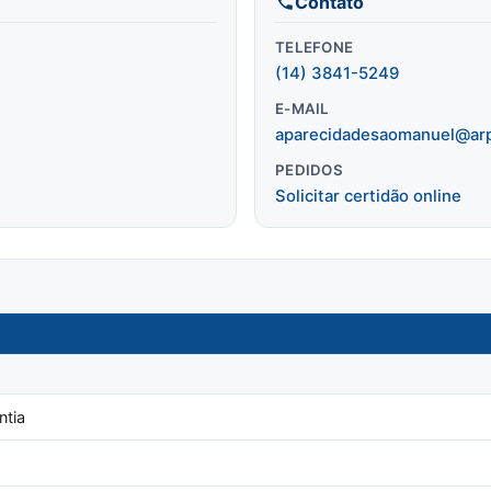
Contato
TELEFONE
(14) 3841-5249
E-MAIL
aparecidadesaomanuel@arp
PEDIDOS
Solicitar certidão online
ntia