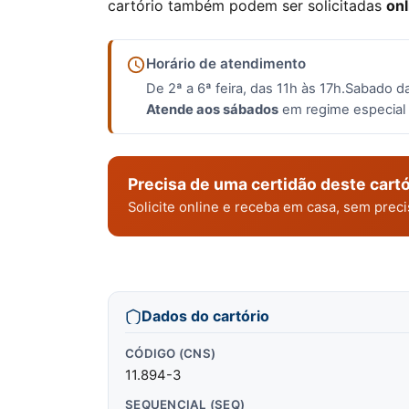
cartório também podem ser solicitadas
onl
Horário de atendimento
De 2ª a 6ª feira, das 11h às 17h.Sabado d
Atende aos sábados
em regime especial 
Precisa de uma certidão deste cartó
Solicite online e receba em casa, sem pre
Dados do cartório
CÓDIGO (CNS)
11.894-3
SEQUENCIAL (SEQ)