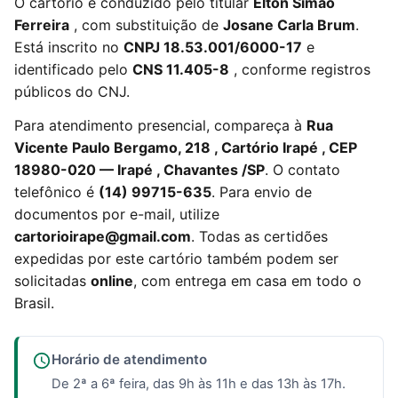
O cartório é conduzido pelo titular
Elton Simão
Ferreira
, com substituição de
Josane Carla Brum
.
Está inscrito no
CNPJ 18.53.001/6000-17
e
identificado pelo
CNS 11.405-8
, conforme registros
públicos do CNJ.
Para atendimento presencial, compareça à
Rua
Vicente Paulo Bergamo, 218 , Cartório Irapé , CEP
18980-020 — Irapé , Chavantes /SP
. O contato
telefônico é
(14) 99715-635
. Para envio de
documentos por e-mail, utilize
cartorioirape@gmail.com
. Todas as certidões
expedidas por este cartório também podem ser
solicitadas
online
, com entrega em casa em todo o
Brasil.
Horário de atendimento
De 2ª a 6ª feira, das 9h às 11h e das 13h às 17h.