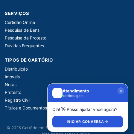
SERVIÇOS
Certidão Online
Pesquisa de Bens
Pesquisa de Protesto
Dúvidas Frequentes
TIPOS DE CARTÓRIO
Distribuição
Imóveis
Notas
Atendimento
Protesto
online agora
Registro Civil
Títulos e Documentos
Olá! 👋 Posso ajudar você agora?
INICIAR CONVERSA
© 2026 Cartório em São Paulo. Portal informativo independente.
Não somos cartório oficial.