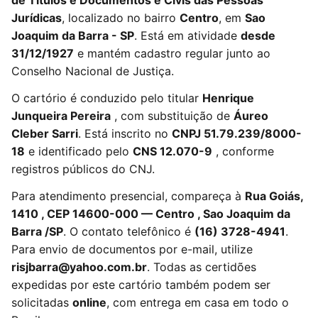
de Títulos e Documentos e Civis das Pessoas
Jurídicas
, localizado no bairro
Centro
, em
Sao
Joaquim da Barra - SP
. Está em atividade
desde
31/12/1927
e mantém cadastro regular junto ao
Conselho Nacional de Justiça.
O cartório é conduzido pelo titular
Henrique
Junqueira Pereira
, com substituição de
Áureo
Cleber Sarri
. Está inscrito no
CNPJ 51.79.239/8000-
18
e identificado pelo
CNS 12.070-9
, conforme
registros públicos do CNJ.
Para atendimento presencial, compareça à
Rua Goiás,
1410 , CEP 14600-000 — Centro , Sao Joaquim da
Barra /SP
. O contato telefônico é
(16) 3728-4941
.
Para envio de documentos por e-mail, utilize
risjbarra@yahoo.com.br
. Todas as certidões
expedidas por este cartório também podem ser
solicitadas
online
, com entrega em casa em todo o