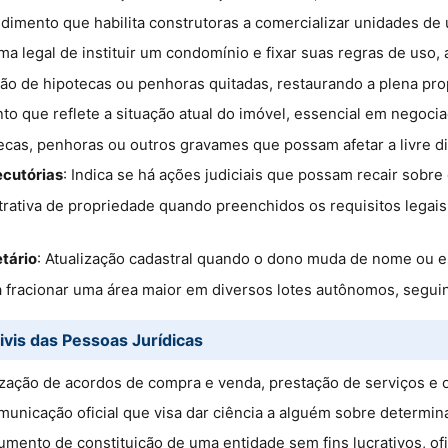
edimento que habilita construtoras a comercializar unidades d
rma legal de instituir um condomínio e fixar suas regras de uso,
são de hipotecas ou penhoras quitadas, restaurando a plena pr
to que reflete a situação atual do imóvel, essencial em negoci
tecas, penhoras ou outros gravames que possam afetar a livre d
ecutórias
: Indica se há ações judiciais que possam recair sobre 
strativa de propriedade quando preenchidos os requisitos legai
tário
: Atualização cadastral quando o dono muda de nome ou es
 fracionar uma área maior em diversos lotes autônomos, segui
ivis das Pessoas Jurídicas
ização de acordos de compra e venda, prestação de serviços e o
municação oficial que visa dar ciência a alguém sobre determina
umento de constituição de uma entidade sem fins lucrativos, ofi