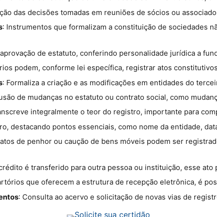
ação das decisões tomadas em reuniões de sócios ou associados
s
: Instrumentos que formalizam a constituição de sociedades 
 e aprovação de estatuto, conferindo personalidade jurídica a fu
rios podem, conforme lei específica, registrar atos constitutivo
s
: Formaliza a criação e as modificações em entidades do terceir
lusão de mudanças no estatuto ou contrato social, como mudança
nscreve integralmente o teor do registro, importante para com
ro, destacando pontos essenciais, como nome da entidade, data 
ratos de penhor ou caução de bens móveis podem ser registrado
rédito é transferido para outra pessoa ou instituição, esse ato 
artórios que oferecem a estrutura de recepção eletrônica, é poss
entos
: Consulta ao acervo e solicitação de novas vias de regist