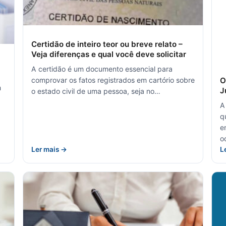
Certidão de inteiro teor ou breve relato –
Veja diferenças e qual você deve solicitar
A certidão é um documento essencial para
O
comprovar os fatos registrados em cartório sobre
m
J
o estado civil de uma pessoa, seja no…
A
q
e
o
Ler mais →
L