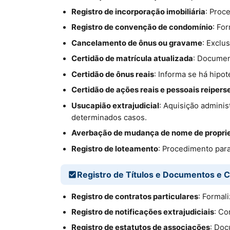
Registro de incorporação imobiliária
: Proc
Registro de convenção de condomínio
: Fo
Cancelamento de ônus ou gravame
: Exclu
Certidão de matrícula atualizada
: Documen
Certidão de ônus reais
: Informa se há hipo
Certidão de ações reais e pessoais reipers
Usucapião extrajudicial
: Aquisição admini
determinados casos.
Averbação de mudança de nome de proprie
Registro de loteamento
: Procedimento para
Registro de Títulos e Documentos e C
Registro de contratos particulares
: Formal
Registro de notificações extrajudiciais
: Co
Registro de estatutos de associações
: Doc