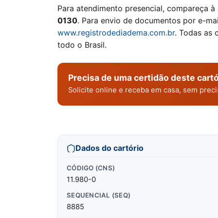
Para atendimento presencial, compareça à
0130
. Para envio de documentos por e-mail
www.registrodediadema.com.br
. Todas as 
todo o Brasil.
Precisa de uma certidão deste cartó
Solicite online e receba em casa, sem pre
Dados do cartório
CÓDIGO (CNS)
11.980-0
SEQUENCIAL (SEQ)
8885