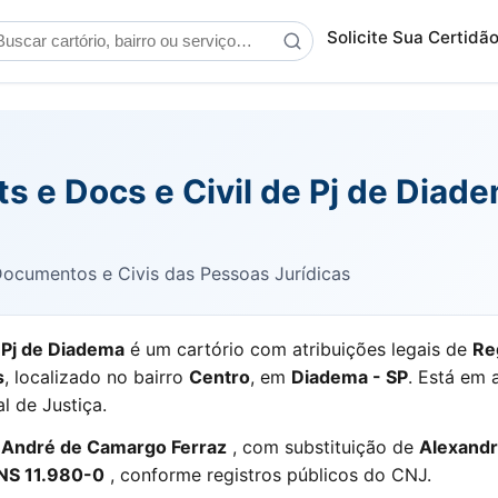
scar cartório
Solicite Sua Certidã
its e Docs e Civil de Pj de Dia
 Documentos e Civis das Pessoas Jurídicas
e Pj de Diadema
é um cartório com atribuições legais de
Re
s
, localizado no bairro
Centro
, em
Diadema - SP
. Está em 
l de Justiça.
a André de Camargo Ferraz
, com substituição de
Alexand
NS 11.980-0
, conforme registros públicos do CNJ.