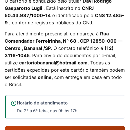
O cartório é conduzido pelo titular
Davi Rodrigo
Gasparotto Lugli
. Está inscrito no
CNPJ
50.43.937/1000-14
e identificado pelo
CNS 12.485-
9
, conforme registros públicos do CNJ.
Para atendimento presencial, compareça à
Rua
Comendador Ferreirinha, Nº 68 , CEP 12850-000 —
Centro , Bananal /SP
. O contato telefônico é
(12)
3116-1045
. Para envio de documentos por e-mail,
utilize
cartoriobananal@hotmail.com
. Todas as
certidões expedidas por este cartório também podem
ser solicitadas
online
, com entrega em casa em todo
o Brasil.
Horário de atendimento
De 2ª a 6ª feira, das 9h às 17h.