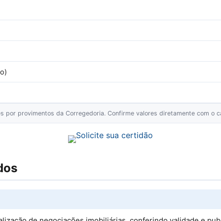
o)
ões por provimentos da Corregedoria. Confirme valores diretamente com o ca
dos
alização de negociações imobiliárias, conferindo validade e pub