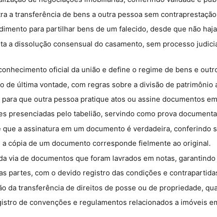
ra a transferência de bens a outra pessoa sem contraprestação 
dimento para partilhar bens de um falecido, desde que não haja 
lita a dissolução consensual do casamento, sem processo judici
conhecimento oficial da união e define o regime de bens e outr
ão de última vontade, com regras sobre a divisão de patrimônio 
 para que outra pessoa pratique atos ou assine documentos e
ções presenciadas pelo tabelião, servindo como prova documenta
de que a assinatura em um documento é verdadeira, conferindo s
e a cópia de um documento corresponde fielmente ao original.
a via de documentos que foram lavrados em notas, garantindo a
as partes, com o devido registro das condições e contrapartida
ão da transferência de direitos de posse ou de propriedade, qua
gistro de convenções e regulamentos relacionados a imóveis e