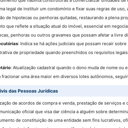
edimento que habilita construtoras a comercializar unidades d
rma legal de instituir um condomínio e fixar suas regras de uso,
são de hipotecas ou penhoras quitadas, restaurando a plena pr
to que reflete a situação atual do imóvel, essencial em negoci
tecas, penhoras ou outros gravames que possam afetar a livre d
ecutórias
: Indica se há ações judiciais que possam recair sobre 
strativa de propriedade quando preenchidos os requisitos legai
tário
: Atualização cadastral quando o dono muda de nome ou es
 fracionar uma área maior em diversos lotes autônomos, segui
ivis das Pessoas Jurídicas
ização de acordos de compra e venda, prestação de serviços e o
municação oficial que visa dar ciência a alguém sobre determina
umento de constituição de uma entidade sem fins lucrativos, ofi