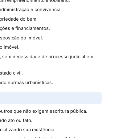
e um empreendimento imobiliário.
 administração e convivência.
opriedade do bem.
ações e financiamentos.
isposição do imóvel.
o imóvel.
s, sem necessidade de processo judicial em
tado civil.
ndo normas urbanísticas.
utros que não exigem escritura pública.
do ato ou fato.
cializando sua existência.