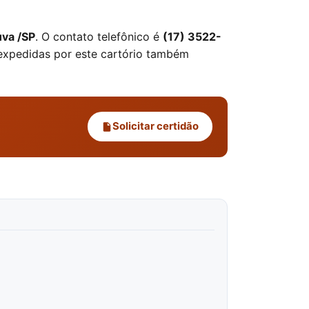
uva /SP
. O contato telefônico é
(17) 3522-
 expedidas por este cartório também
Solicitar certidão