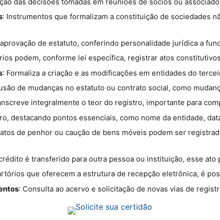
ação das decisões tomadas em reuniões de sócios ou associados
s
: Instrumentos que formalizam a constituição de sociedades 
 e aprovação de estatuto, conferindo personalidade jurídica a fu
rios podem, conforme lei específica, registrar atos constitutivo
s
: Formaliza a criação e as modificações em entidades do terceir
lusão de mudanças no estatuto ou contrato social, como mudança
nscreve integralmente o teor do registro, importante para com
ro, destacando pontos essenciais, como nome da entidade, data 
ratos de penhor ou caução de bens móveis podem ser registrado
rédito é transferido para outra pessoa ou instituição, esse ato 
artórios que oferecem a estrutura de recepção eletrônica, é poss
entos
: Consulta ao acervo e solicitação de novas vias de regist