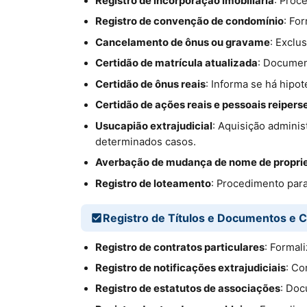
Registro de incorporação imobiliária
: Proc
Registro de convenção de condomínio
: Fo
Cancelamento de ônus ou gravame
: Exclu
Certidão de matrícula atualizada
: Documen
Certidão de ônus reais
: Informa se há hipo
Certidão de ações reais e pessoais reipers
Usucapião extrajudicial
: Aquisição admini
determinados casos.
Averbação de mudança de nome de proprie
Registro de loteamento
: Procedimento para
Registro de Títulos e Documentos e C
Registro de contratos particulares
: Formal
Registro de notificações extrajudiciais
: Co
Registro de estatutos de associações
: Doc