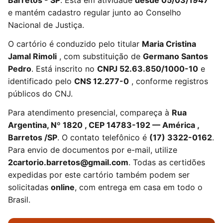
Barretos - SP
. Está em atividade
desde 05/03/1947
e mantém cadastro regular junto ao Conselho
Nacional de Justiça.
O cartório é conduzido pelo titular
Maria Cristina
Jamal Rimoli
, com substituição de
Germano Santos
Pedro
. Está inscrito no
CNPJ 52.63.850/1000-10
e
identificado pelo
CNS 12.277-0
, conforme registros
públicos do CNJ.
Para atendimento presencial, compareça à
Rua
Argentina, Nº 1820 , CEP 14783-192 — América ,
Barretos /SP
. O contato telefônico é
(17) 3322-0162
.
Para envio de documentos por e-mail, utilize
2cartorio.barretos@gmail.com
. Todas as certidões
expedidas por este cartório também podem ser
solicitadas
online
, com entrega em casa em todo o
Brasil.