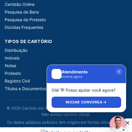
Certidão Online
Pesquisa de Bens
Pesquisa de Protesto
Dúvidas Frequentes
TIPOS DE CARTÓRIO
Distribuição
Imóveis
Notas
Atendimento
Protesto
online agora
Registro Civil
Títulos e Documentos
Olá! 👋 Posso ajudar você agora?
INICIAR CONVERSA
© 2026 Cartório em São Paulo. Portal informativo independente.
Não somos cartório oficial.
Os dados públicos exibidos têm origem em fontes oficiais (CNJ,
ARPEN-SP, TJSP) e podem sofrer atualizações.