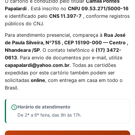
O cartório é conduzido pelo titular
Camila Pontes
Papalardi
. Está inscrito no
CNPJ 09.53.271/5000-16
e identificado pelo
CNS 11.397-7
, conforme registros
públicos do CNJ.
Para atendimento presencial, compareça à
Rua José
de Paula Silveira, Nº755 , CEP 15190-000 — Centro ,
Nhandeara /SP
. O contato telefônico é
(17) 3472-
0613
. Para envio de documentos por e-mail, utilize
capapalardi@yahoo.com.br
. Todas as certidões
expedidas por este cartório também podem ser
solicitadas
online
, com entrega em casa em todo o
Brasil.
Horário de atendimento
De 2ª a 6ª feira, das 9h às 17h.