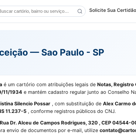
scar cartório
Solicite Sua Certidã
ceição — Sao Paulo - SP
a
é um cartório com atribuições legais de
Notas, Registro 
0/11/1934
e mantém cadastro regular junto ao Conselho Na
istina Silencio Possar
, com substituição de
Alex Carmo d
S 11.237-5
, conforme registros públicos do CNJ.
Rua Dr. Alceu de Campos Rodrigues, 320 , CEP 04544-00
ara envio de documentos por e-mail, utilize
contato@cartor