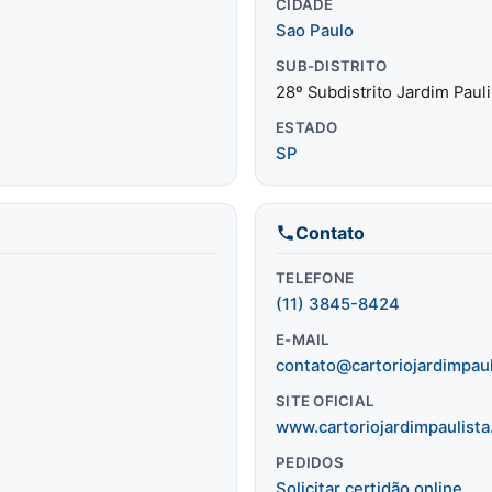
CIDADE
Sao Paulo
SUB-DISTRITO
28º Subdistrito Jardim Pauli
ESTADO
SP
Contato
TELEFONE
(11) 3845-8424
E-MAIL
contato@cartoriojardimpaul
SITE OFICIAL
www.cartoriojardimpaulista
PEDIDOS
Solicitar certidão online