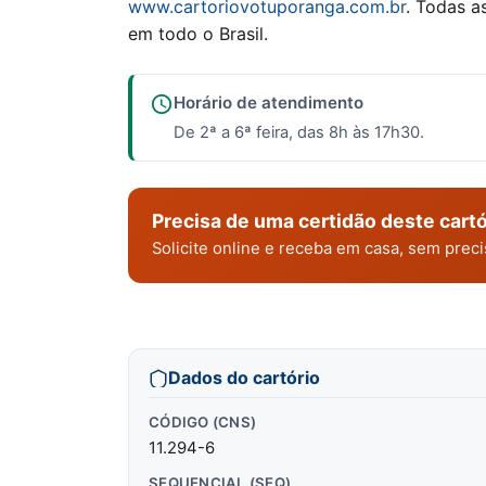
www.cartoriovotuporanga.com.br
. Todas a
em todo o Brasil.
Horário de atendimento
De 2ª a 6ª feira, das 8h às 17h30.
Precisa de uma certidão deste cartó
Solicite online e receba em casa, sem pre
Dados do cartório
CÓDIGO (CNS)
11.294-6
SEQUENCIAL (SEQ)