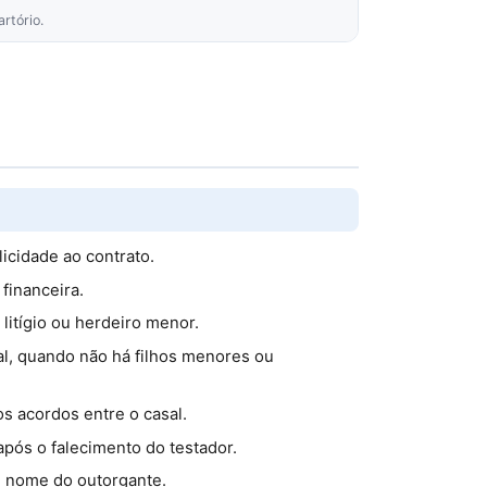
rtório.
licidade ao contrato.
financeira.
litígio ou herdeiro menor.
al, quando não há filhos menores ou
os acordos entre o casal.
após o falecimento do testador.
m nome do outorgante.