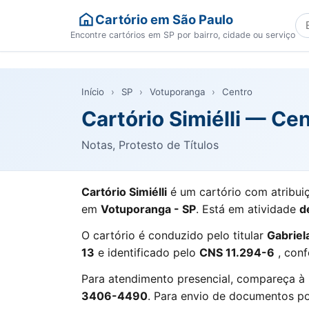
Cartório em São Paulo
Bu
Encontre cartórios em SP por bairro, cidade ou serviço
Início
›
SP
›
Votuporanga
›
Centro
Cartório Simiélli — Ce
Notas, Protesto de Títulos
Cartório Simiélli
é um cartório com atribui
em
Votuporanga - SP
. Está em atividade
d
O cartório é conduzido pelo titular
Gabriel
13
e identificado pelo
CNS 11.294-6
, conf
Para atendimento presencial, compareça à
3406-4490
. Para envio de documentos por