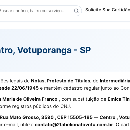
scar cartório
Solicite Sua Certidã
ntro, Votuporanga - SP
ções legais de
Notas, Protesto de Títulos
, de
Intermediária
esde 22/06/1945
e mantém cadastro regular junto ao Cons
a Maria de Oliveira Franco
, com substituição de
Emica Ti
orme registros públicos do CNJ.
Rua Mato Grosso, 3590 , CEP 15505-185 — Centro , Vot
 e-mail, utilize
contato@2tabelionatovotu.com.br
. O car