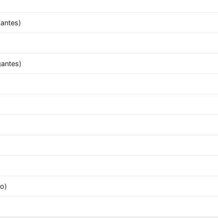
antes)
gantes)
o)