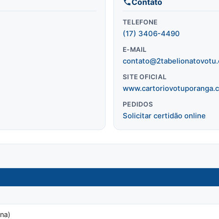
Contato
TELEFONE
(17) 3406-4490
E-MAIL
contato@2tabelionatovotu.
SITE OFICIAL
www.cartoriovotuporanga.
PEDIDOS
Solicitar certidão online
na)