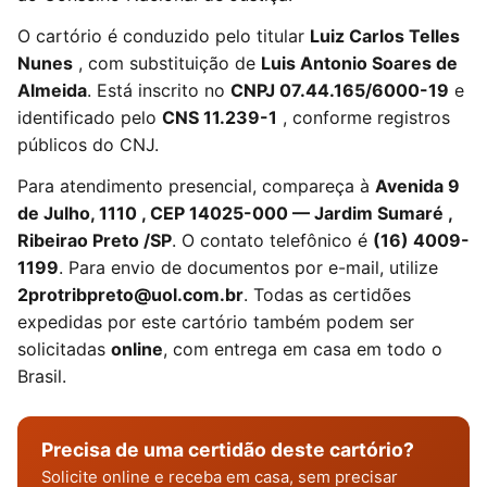
O cartório é conduzido pelo titular
Luiz Carlos Telles
Nunes
, com substituição de
Luis Antonio Soares de
Almeida
. Está inscrito no
CNPJ 07.44.165/6000-19
e
identificado pelo
CNS 11.239-1
, conforme registros
públicos do CNJ.
Para atendimento presencial, compareça à
Avenida 9
de Julho, 1110 , CEP 14025-000 — Jardim Sumaré ,
Ribeirao Preto /SP
. O contato telefônico é
(16) 4009-
1199
. Para envio de documentos por e-mail, utilize
2protribpreto@uol.com.br
. Todas as certidões
expedidas por este cartório também podem ser
solicitadas
online
, com entrega em casa em todo o
Brasil.
Precisa de uma certidão deste cartório?
Solicite online e receba em casa, sem precisar