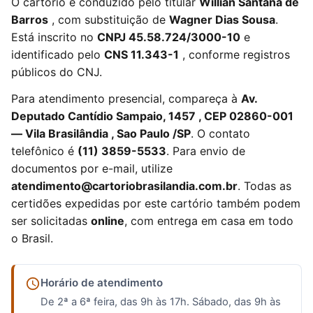
O cartório é conduzido pelo titular
Willian Santana de
Barros
, com substituição de
Wagner Dias Sousa
.
Está inscrito no
CNPJ 45.58.724/3000-10
e
identificado pelo
CNS 11.343-1
, conforme registros
públicos do CNJ.
Para atendimento presencial, compareça à
Av.
Deputado Cantídio Sampaio, 1457 , CEP 02860-001
— Vila Brasilândia , Sao Paulo /SP
. O contato
telefônico é
(11) 3859-5533
. Para envio de
documentos por e-mail, utilize
atendimento@cartoriobrasilandia.com.br
. Todas as
certidões expedidas por este cartório também podem
ser solicitadas
online
, com entrega em casa em todo
o Brasil.
Horário de atendimento
De 2ª a 6ª feira, das 9h às 17h. Sábado, das 9h às