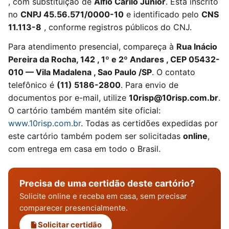
, com substituição de
Alfio Carilo Junior
. Está inscrito
no
CNPJ 45.56.571/0000-10
e identificado pelo
CNS
11.113-8
, conforme registros públicos do CNJ.
Para atendimento presencial, compareça à
Rua Inácio
Pereira da Rocha, 142 , 1º e 2º Andares , CEP 05432-
010 — Vila Madalena , Sao Paulo /SP
. O contato
telefônico é
(11) 5186-2800
. Para envio de
documentos por e-mail, utilize
10risp@10risp.com.br
.
O cartório também mantém site oficial:
www.10risp.com.br
. Todas as certidões expedidas por
este cartório também podem ser solicitadas
online
,
com entrega em casa em todo o Brasil.
Precisa de uma certidão deste cartório?
Solicite online e receba em casa, sem precisar
comparecer presencialmente.
Solicitar certidão