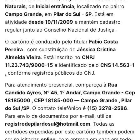
Naturais
, de
Inicial entrância
, localizado no bairro
Campo Grande
, em
Pilar do Sul - SP
. Está em
atividade
desde 19/11/2009
e mantém cadastro
regular junto ao Conselho Nacional de Justiça.
O cartório é conduzido pelo titular
Fabio Costa
Pereira
, com substituição de
Jéssica Cristina
Almeida Vieira
. Está inscrito no
CNPJ
11.23.743/9000-15
e identificado pelo
CNS 14.563-1
, conforme registros públicos do CNJ.
Para atendimento presencial, compareça à
Rua
Candido Ayres, N° 45, 1º Andar, Campo Grande - Cep
18185000 , CEP 18185-000 — Campo Grande , Pilar
do Sul /SP
. O contato telefônico é
(15) 3278-2586
.
Para envio de documentos por e-mail, utilize
registrodepilardosul@hotmail.com
. Todas as
certidões expedidas por este cartório também podem
ser solicitadas
online
, com entrega em casa em todo