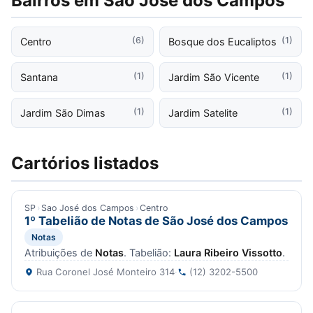
Bairros em Sao José dos Campos
(6)
(1)
Centro
Bosque dos Eucaliptos
(1)
(1)
Santana
Jardim São Vicente
(1)
(1)
Jardim São Dimas
Jardim Satelite
Cartórios listados
SP
›
Sao José dos Campos
›
Centro
1º Tabelião de Notas de São José dos Campos
Notas
Atribuições de
Notas
. Tabelião:
Laura Ribeiro Vissotto
.
Rua Coronel José Monteiro 314
·
(12) 3202-5500