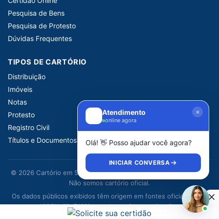
Certidão Online
Pesquisa de Bens
Pesquisa de Protesto
Dúvidas Frequentes
TIPOS DE CARTÓRIO
Distribuição
Imóveis
Notas
Atendimento
Protesto
online agora
Registro Civil
Títulos e Documentos
Olá! 👋 Posso ajudar você agora?
INICIAR CONVERSA
© 2026 Cartório em São Paulo. Portal informativo independente.
Não somos cartório oficial.
Os dados públicos exibidos têm origem em fontes oficiais (CNJ,
ARPEN-SP, TJSP) e podem sofrer atualizações.