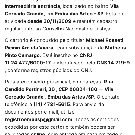
Intermediária entrância
, localizado no bairro
Vila
Cercado Grande
, em
Embu das Artes - SP
. Está em
atividade
desde 30/11/2009
e mantém cadastro
regular junto ao Conselho Nacional de Justiça.
O cartório é conduzido pelo titular
Michael Rosseti
Picinin Arruda Vieira
, com substituição de
Matheus
Pinto Camargo
. Está inscrito no
CNPJ
11.24.477/6000-17
e identificado pelo
CNS 14.719-9
, conforme registros públicos do CNJ.
Para atendimento presencial, compareça à
Rua
Candido Portinari, 36 , CEP 06804-180 — Vila
Cercado Grande , Embu das Artes /SP
. O contato
telefônico é
(11) 4781-5615
. Para envio de
documentos por e-mail, utilize
registroembusp@gmail.com
. Todas as certidões
expedidas por este cartório também podem ser
solicitadas
online
, com entrega em casa em todo o