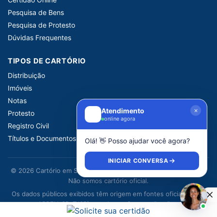
Pesquisa de Bens
Pesquisa de Protesto
Dúvidas Frequentes
TIPOS DE CARTÓRIO
Distribuição
Imóveis
Notas
Atendimento
Protesto
online agora
Registro Civil
Títulos e Documentos
Olá! 👋 Posso ajudar você agora?
INICIAR CONVERSA
© 2026 Cartório em São Paulo. Portal informativo independente.
Não somos cartório oficial.
Os dados públicos exibidos têm origem em fontes oficiais (CNJ,
ARPEN-SP, TJSP) e podem sofrer atualizações.