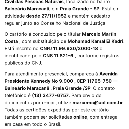
Civil das Pessoas Naturais
, localizado no bairro
Balneário Maracanâ
, em
Praia Grande - SP
. Está em
atividade
desde 27/11/1952
e mantém cadastro
regular junto ao Conselho Nacional de Justiça.
O cartório é conduzido pelo titular
Marcelo Martin
Costa
, com substituição de
Mohamad Kamal El Kadri
.
Está inscrito no
CNPJ 11.99.930/3000-18
e
identificado pelo
CNS 11.821-6
, conforme registros
públicos do CNJ.
Para atendimento presencial, compareça à
Avenida
Presidente Kennedy No 9.900 , CEP 11705-750 —
Balneário Maracanâ , Praia Grande /SP
. O contato
telefônico é
(13) 3477-6757
. Para envio de
documentos por e-mail, utilize
marcemc@uol.com.br
.
Todas as certidões expedidas por este cartório
também podem ser solicitadas
online
, com entrega
em casa em todo o Brasil.